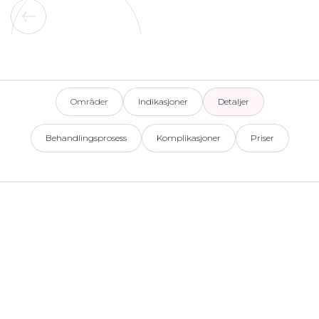
Dermamelan
Intim
Områder
Indikasjoner
Detaljer
Områder
Indikasjoner
Detaljer
Behandlingsprosess
Komplikasjoner
Priser
Behandlingsprosess
Komplikasjoner
Priser