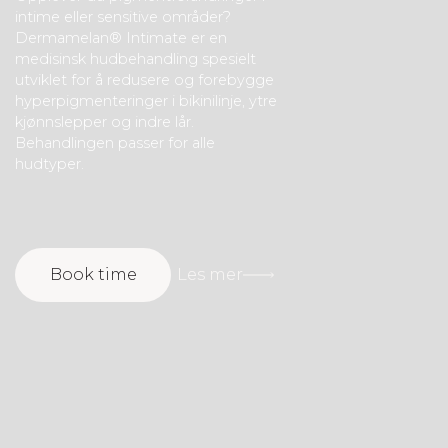
intime eller sensitive områder?
Dermamelan® Intimate er en
medisinsk hudbehandling spesielt
utviklet for å redusere og forebygge
hyperpigmenteringer i bikinilinje, ytre
kjønnslepper og indre lår.
Behandlingen passer for alle
hudtyper.
Book time
Les mer