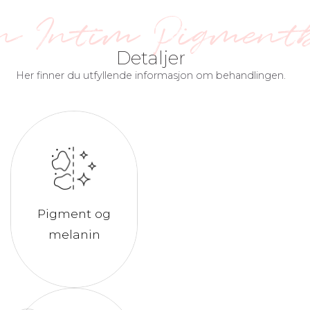
n Intim Pigment
Detaljer
Her finner du utfyllende informasjon om behandlingen.
Pigment og
melanin